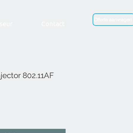
Offerte aanvragen
seur
Contact
njector 802.11AF