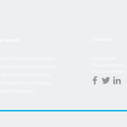
Contact
he wereld
lland ICT, biedt hoogwaardige
0572-700230
Transportweg-10
mputers, monitoren, printers
8152-DN Lemelerv
 zijn inclusief btw. Ontdek
met onze WiFi-oplossingen.
al bij Sallandshop.