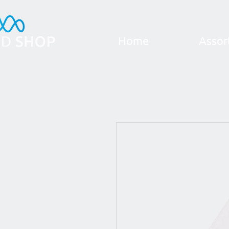
Home
Assor