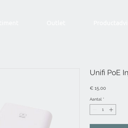
timent
Outlet
Productadvi
Unifi PoE I
Prijs
€ 15,00
Aantal
*