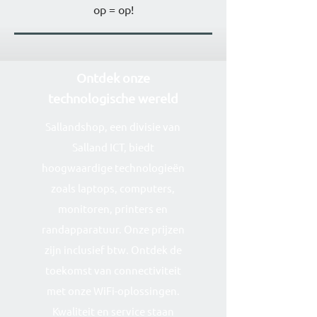
op = op!
Ontdek onze
technolog
ische wereld
Sallandshop, een divisie van
Salland ICT, biedt
hoogwaardige technologieën
zoals laptops, computers,
monitoren, printers en
randapparatuur. Onze prijzen
zijn inclusief btw. Ontdek de
toekomst van connectiviteit
met onze WiFi-oplossingen.
Kwaliteit en service staan