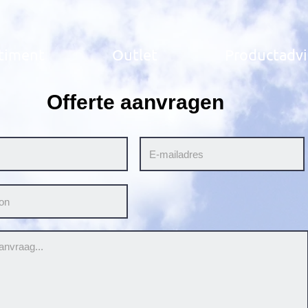
timent
Outlet
Productadvi
Offerte aanvragen