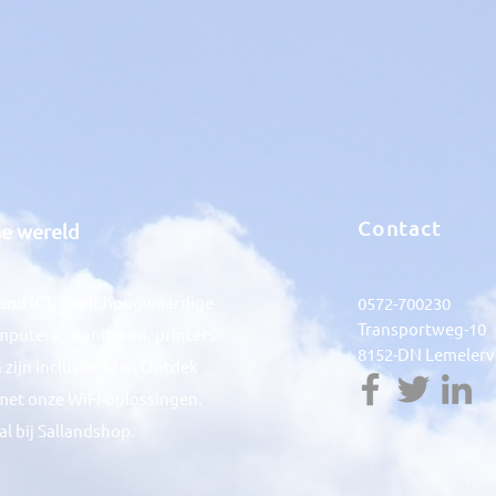
Contact
he wereld
lland ICT, biedt hoogwaardige
0572-700230
Transportweg-10
mputers, monitoren, printers
8152-DN Lemelerv
 zijn inclusief btw. Ontdek
met onze WiFi-oplossingen.
al bij Sallandshop.