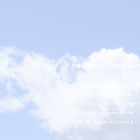
Ontdek onze technolog
isc
Sallandshop, een divisie van Sa
technologieën zoals laptops, co
en randapparatuur. Onze prijzen
de toekomst van connectiviteit 
Kwaliteit en service staan centra