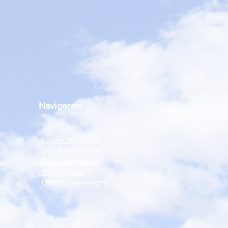
Navigeren
- Salland ICT (site)
- Ons Assortiment
- Productadviseur
eld
- Onze Acties
- Offerte Aanvragen