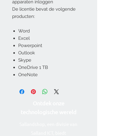
apparaten inloggen
De licentie bevat de volgende
producten:
Word
Excel
Powerpoint
Outlook
Skype
OneDrive 1 TB
OneNote
Ontdek onze
technolog
ische wereld
Sallandshop, een divisie van
Salland ICT, biedt