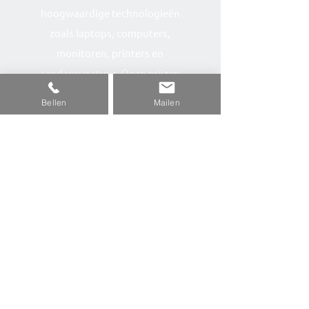
hoogwaardige technologieën
zoals laptops, computers,
monitoren, printers en
randapparatuur. Onze prijzen
zijn inclusief btw. Ontdek de
Bellen
Mailen
toekomst van connectiviteit
met onze WiFi-oplossingen.
Kwaliteit en service staan
centraal bij Sallandshop.
Contact
Navigeren
- Salland ICT (site)
0572-700230
- Ons Assortiment
Transportweg-10
- Productadviseur