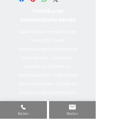
Ontdek onze
technolog
ische wereld
Sallandshop, een divisie van
Salland ICT, biedt
hoogwaardige technologieën
zoals laptops, computers,
monitoren, printers en
randapparatuur. Onze prijzen
zijn inclusief btw. Ontdek de
toekomst van connectiviteit
met onze WiFi-oplossingen.
Kwaliteit en service staan
Bellen
Mailen
centraal bij Sallandshop.