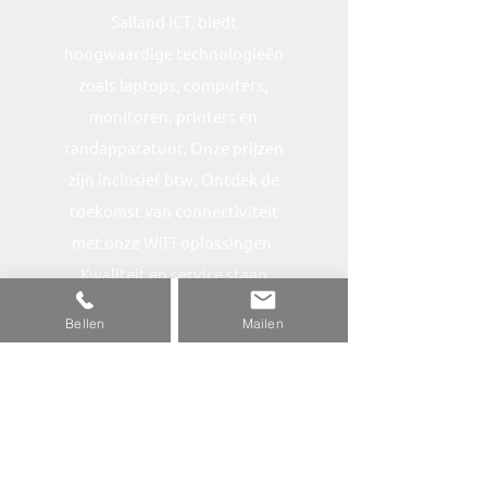
Salland ICT, biedt
hoogwaardige technologieën
zoals laptops, computers,
monitoren, printers en
randapparatuur. Onze prijzen
zijn inclusief btw. Ontdek de
toekomst van connectiviteit
met onze WiFi-oplossingen.
Kwaliteit en service staan
centraal bij Sallandshop.
Bellen
Mailen
Contact
Navigeren
- Salland ICT (site)
0572-700230