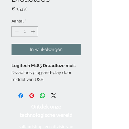
Prijs
€ 15,50
Aantal
*
In winkelwagen
Logitech M185 Draadloze muis
Draadloos plug-and-play door
middel van USB.
Ontdek onze
technolog
ische wereld
Sallandshop, een divisie van