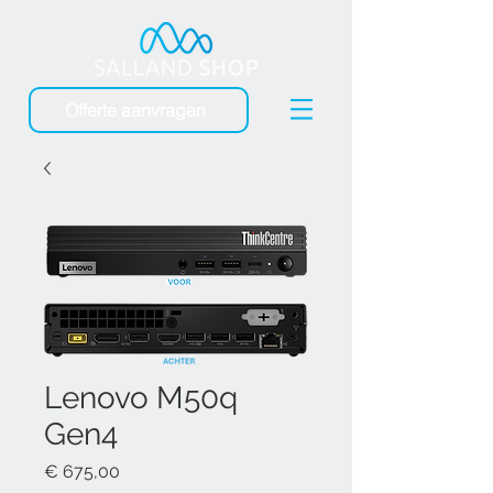
Offerte aanvragen
Lenovo M50q
Gen4
Prijs
€ 675,00