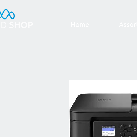
Home
Assor