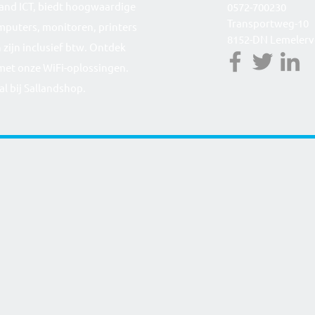
lland ICT, biedt hoogwaardige
0572-700230
Transportweg-10
mputers, monitoren, printers
8152-DN Lemelerv
 zijn inclusief btw. Ontdek
met onze WiFi-oplossingen.
al bij Sallandshop.