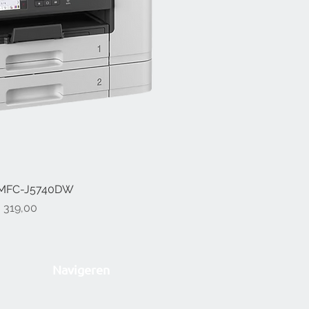
 MFC-J5740DW
l overzicht
ijs
 319,00
Navigeren