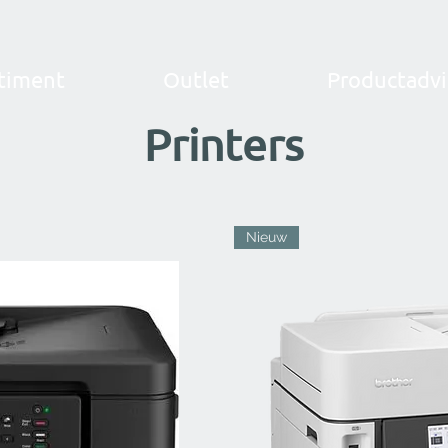
timent
Outlet
Productadvi
Printers
Nieuw