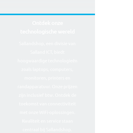
Ontdek onze
technolog
ische wereld
Sallandshop, een divisie van
Salland ICT, biedt
hoogwaardige technologieën
zoals laptops, computers,
monitoren, printers en
randapparatuur. Onze prijzen
zijn inclusief btw. Ontdek de
toekomst van connectiviteit
met onze WiFi-oplossingen.
Kwaliteit en service staan
centraal bij Sallandshop.